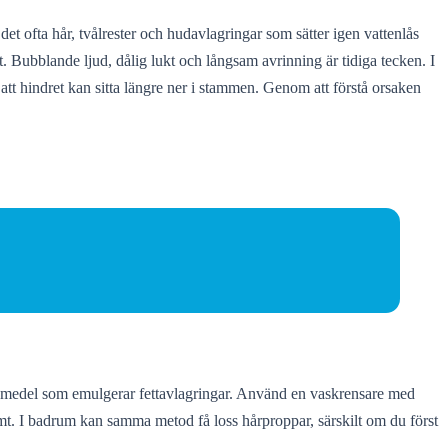
et ofta hår, tvålrester och hudavlagringar som sätter igen vattenlås
et. Bubblande ljud, dålig lukt och långsam avrinning är tidiga tecken. I
 att hindret kan sitta längre ner i stammen. Genom att förstå orsaken
 diskmedel som emulgerar fettavlagringar. Använd en vaskrensare med
mt. I badrum kan samma metod få loss hårproppar, särskilt om du först