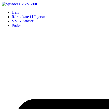
Skip
to
Hem
content
Rörmokare i Hägersten
VVS-Tjänster
Projekt