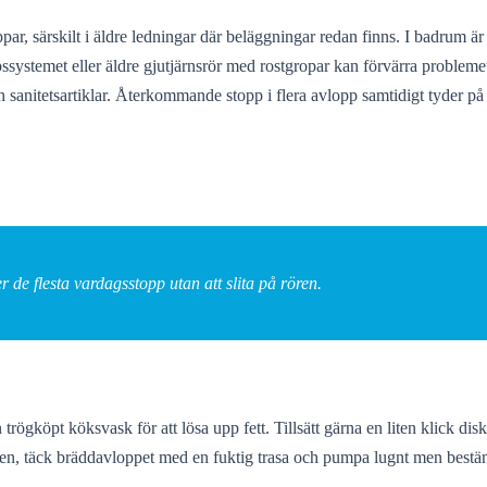
, särskilt i äldre ledningar där beläggningar redan finns. I badrum är d
oppssystemet eller äldre gjutjärnsrör med rostgropar kan förvärra problem
h sanitetsartiklar. Återkommande stopp i flera avlopp samtidigt tyder på
de flesta vardagsstopp utan att slita på rören.
en trögköpt köksvask för att lösa upp fett. Tillsätt gärna en liten klick
tten, täck bräddavloppet med en fuktig trasa och pumpa lugnt men bestä