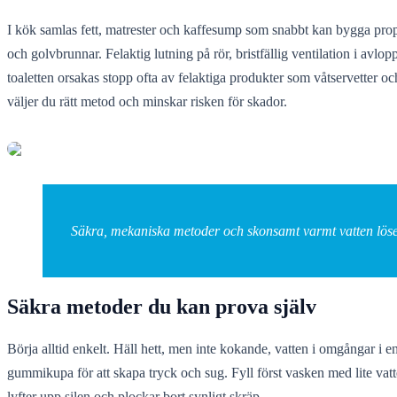
I kök samlas fett, matrester och kaffesump som snabbt kan bygga proppar
och golvbrunnar. Felaktig lutning på rör, bristfällig ventilation i avl
toaletten orsakas stopp ofta av felaktiga produkter som våtservetter oc
väljer du rätt metod och minskar risken för skador.
Säkra, mekaniska metoder och skonsamt varmt vatten löser 
Säkra metoder du kan prova själv
Börja alltid enkelt. Häll hett, men inte kokande, vatten i omgångar i 
gummikupa för att skapa tryck och sug. Fyll först vasken med lite va
lyfter upp silen och plockar bort synligt skräp.