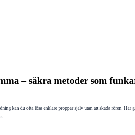
mma – säkra metoder som funkar
 ordning kan du ofta lösa enklare proppar själv utan att skada rören. H
p.