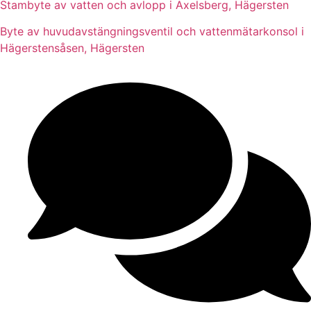
Stambyte av vatten och avlopp i Axelsberg, Hägersten
Byte av huvudavstängningsventil och vattenmätarkonsol i
Hägerstensåsen, Hägersten