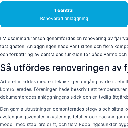
1 central
Renoverad anläggning
I Midsommarkransen genomfördes en renovering av fjärrvä
fastigheten. Anläggningen hade varit sliten och flera kom
och förbättring av centralens funktion för både värme och
Så utfördes renoveringen av 
Arbetet inleddes med en teknisk genomgång av den befintlig
kontrollerades. Föreningen hade beskrivit att temperaturen 
dokumenterades anläggningens skick och en tydlig åtgärds
Den gamla utrustningen demonterades stegvis och slitna 
avstängningsventiler, injusteringsdetaljer och packningar 
modell med stabilare drift, och flera kopplingspunkter byg