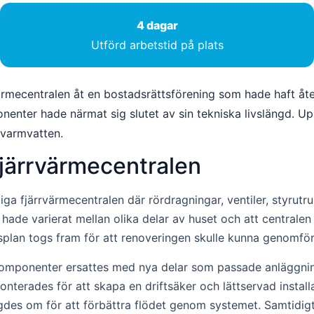
4 dagar
Utförd arbetstid på plats
rmecentralen åt en bostadsrättsförening som hade haft å
ponenter hade närmat sig slutet av sin tekniska livslängd.
 varmvatten.
fjärrvärmecentralen
a fjärrvärmecentralen där rördragningar, ventiler, styrutr
hade varierat mellan olika delar av huset och att centralen 
plan togs fram för att renoveringen skulle kunna genomför
komponenter ersattes med nya delar som passade anläggnin
monterades för att skapa en driftsäker och lättservad insta
gdes om för att förbättra flödet genom systemet. Samtidigt