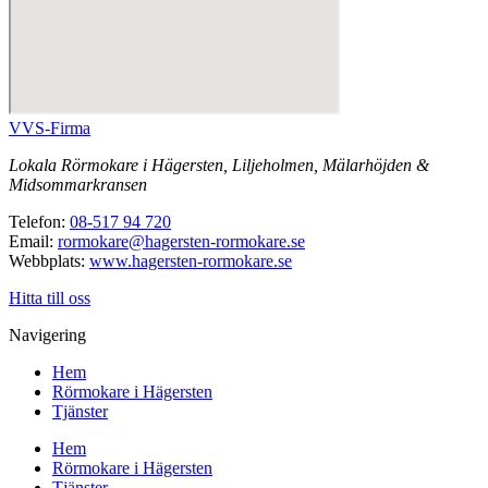
VVS-Firma
Lokala Rörmokare i Hägersten, Liljeholmen, Mälarhöjden &
Midsommarkransen
Telefon:
08-517 94 720
Email:
rormokare@hagersten-rormokare.se
Webbplats:
www.hagersten-rormokare.se
Hitta till oss
Navigering
Hem
Rörmokare i Hägersten
Tjänster
Hem
Rörmokare i Hägersten
Tjänster