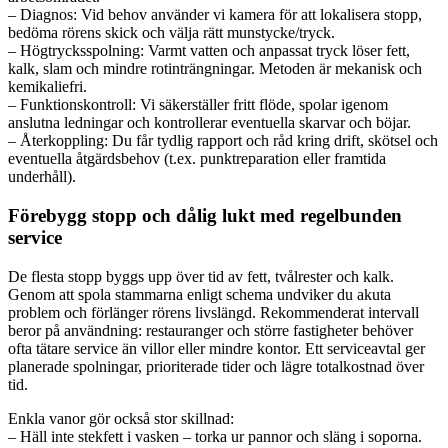
– Diagnos: Vid behov använder vi kamera för att lokalisera stopp,
bedöma rörens skick och välja rätt munstycke/tryck.
– Högtrycksspolning: Varmt vatten och anpassat tryck löser fett,
kalk, slam och mindre rotinträngningar. Metoden är mekanisk och
kemikaliefri.
– Funktionskontroll: Vi säkerställer fritt flöde, spolar igenom
anslutna ledningar och kontrollerar eventuella skarvar och böjar.
– Återkoppling: Du får tydlig rapport och råd kring drift, skötsel och
eventuella åtgärdsbehov (t.ex. punktreparation eller framtida
underhåll).
Förebygg stopp och dålig lukt med regelbunden
service
De flesta stopp byggs upp över tid av fett, tvålrester och kalk.
Genom att spola stammarna enligt schema undviker du akuta
problem och förlänger rörens livslängd. Rekommenderat intervall
beror på användning: restauranger och större fastigheter behöver
ofta tätare service än villor eller mindre kontor. Ett serviceavtal ger
planerade spolningar, prioriterade tider och lägre totalkostnad över
tid.
Enkla vanor gör också stor skillnad:
– Häll inte stekfett i vasken – torka ur pannor och släng i soporna.