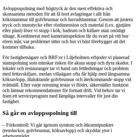
Avloppsspolning med högtryck är den mest effektiva och
skonsamma metoden för att få bort avlagringar i allt från
köksstammar till golvbrunnar och huvudstammar. Genom att justera
tryck och munstycke efter rördimension och material (t.ex. gjutjärn
eller plast) löser vi stopp i kök, badrum och källare utan onödigt
slitage. Kombinerat med kamerainspektion får du svart på vitt hur
rören mår, var problemet sitter och hur vi bäst förebygger att det
kommer tillbaka.
För fastighetsägare och BRF:er i Liljeholmen erbjuder vi planerad
stamspolning som minskar risken för akuta stopp och dyra skador. I
lokaler och restauranger tar vi hand om fettledningar och problem
med fettavskiljare, medan villaägare ofta får hjälp med långsamma
köksavlopp, illaluktande golvbrunnar och återkommande stopp vid
tvättställ. Efter varje rensning testar vi flödet, säkerställer funktion
och lämnar rekommendationer för fortsatt drift. Vid behov tar vi
fram ett serviceprogram med lämpliga intervaller för just din
fastighet.
Så går en avloppsspolning till
– Förkontroll: Vi går igenom symtom och åtkomstpunkter
(rensluckor, golvbrunnar, köksavlopp) och skyddar ytor i
arbetsområdet.