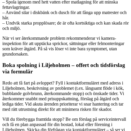
– Spola igenom med hett vatten efter matlagning för att minska
fettavlagringar.
– Använd silar i diskbänk och dusch för att fånga upp matrester och
hår.
– Undvik starka propplösare; de är ofta kortsiktiga och kan skada rör
och miljö.
När vi ser återkommande problem rekommenderar vi kamera-
inspektion för att upptäcka sprickor, sättningar eller felmonteringar
som kräver åtgärd. På så vis löser vi inte bara symptomet, utan
grundorsaken.
Boka spolning i Liljeholmen – offert och tidsförslag
via formulär
Redo att få fart på avloppet? Fyll i kontaktformuläret med adress i
Liljeholmen, beskrivning av problemet (t.ex. långsamt flöde i kök,
bubblande golvbrunn, återkommande stopp) och önskade tider. Vi
återkommer snabbt med prisuppskattning, förslag på åtgärd och
lediga tider. Vid akuta ärenden prioriterar vi snar hantering och tar
med rätt utrustning direkt för att minimera risken för skador.
Vill du förebygga framtida stopp? Be om förslag på serviceintervall
och få en plan anpassad för din bostad, lokal eller förening i
Liljeholmen. Skicka din förfrågan via kontaktformuläret – så ser vi