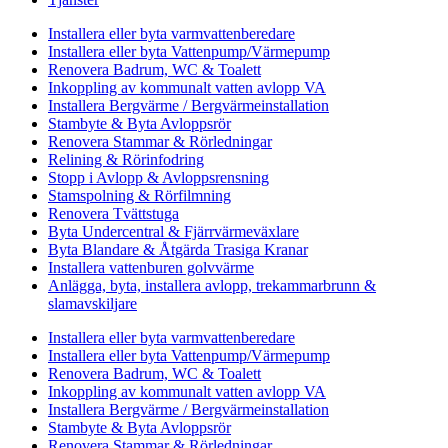
Installera eller byta varmvattenberedare
Installera eller byta Vattenpump/Värmepump
Renovera Badrum, WC & Toalett
Inkoppling av kommunalt vatten avlopp VA
Installera Bergvärme / Bergvärmeinstallation
Stambyte & Byta Avloppsrör
Renovera Stammar & Rörledningar
Relining & Rörinfodring
Stopp i Avlopp & Avloppsrensning
Stamspolning & Rörfilmning
Renovera Tvättstuga
Byta Undercentral & Fjärrvärmeväxlare
Byta Blandare & Åtgärda Trasiga Kranar
Installera vattenburen golvvärme
Anlägga, byta, installera avlopp, trekammarbrunn &
slamavskiljare
Installera eller byta varmvattenberedare
Installera eller byta Vattenpump/Värmepump
Renovera Badrum, WC & Toalett
Inkoppling av kommunalt vatten avlopp VA
Installera Bergvärme / Bergvärmeinstallation
Stambyte & Byta Avloppsrör
Renovera Stammar & Rörledningar