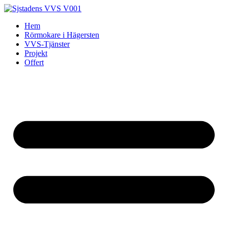
Skip
to
Hem
content
Rörmokare i Hägersten
VVS-Tjänster
Projekt
Offert