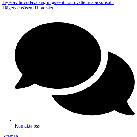
Byte av huvudavstängningsventil och vattenmätarkonsol i
Hägerstensåsen, Hägersten
Kontakta oss
Sitemap