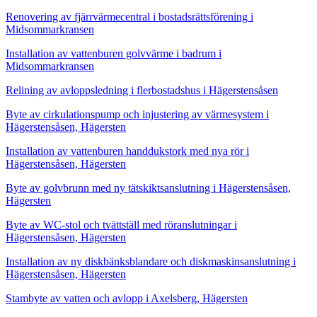
Renovering av fjärrvärmecentral i bostadsrättsförening i
Midsommarkransen
Installation av vattenburen golvvärme i badrum i
Midsommarkransen
Relining av avloppsledning i flerbostadshus i Hägerstensåsen
Byte av cirkulationspump och injustering av värmesystem i
Hägerstensåsen, Hägersten
Installation av vattenburen handdukstork med nya rör i
Hägerstensåsen, Hägersten
Byte av golvbrunn med ny tätskiktsanslutning i Hägerstensåsen,
Hägersten
Byte av WC-stol och tvättställ med röranslutningar i
Hägerstensåsen, Hägersten
Installation av ny diskbänksblandare och diskmaskinsanslutning i
Hägerstensåsen, Hägersten
Stambyte av vatten och avlopp i Axelsberg, Hägersten