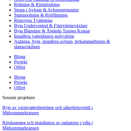
Relining & Rörinfodring
Stopp i Avlopp & Avloppsrensning
Stamspolning & Rörfilmning
Renovera Tvättstuga
Byta Undercentral & Fjärrvärmeväxlare
Byta Blandare & Åtgärda Trasiga Kranar
Installera vattenburen golvvärme
Anlägga, byta, installera avlopp, trekammarbrunn &
slamavskiljare
Blogg
Projekt
Offert
Blogg
Projekt
Offert
Senaste projekten
Byte av varmvattenberedare och säkerhetsventil i
Midsommarkransen
Rördragning och installation av radiatorer i villa i
Midsommarkransen