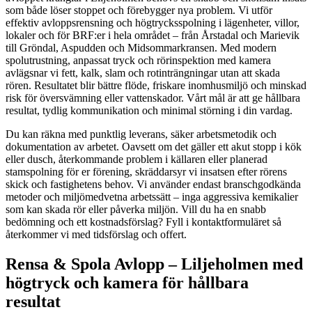
som både löser stoppet och förebygger nya problem. Vi utför
effektiv avloppsrensning och högtrycksspolning i lägenheter, villor,
lokaler och för BRF:er i hela området – från Årstadal och Marievik
till Gröndal, Aspudden och Midsommarkransen. Med modern
spolutrustning, anpassat tryck och rörinspektion med kamera
avlägsnar vi fett, kalk, slam och rotinträngningar utan att skada
rören. Resultatet blir bättre flöde, friskare inomhusmiljö och minskad
risk för översvämning eller vattenskador. Vårt mål är att ge hållbara
resultat, tydlig kommunikation och minimal störning i din vardag.
Du kan räkna med punktlig leverans, säker arbetsmetodik och
dokumentation av arbetet. Oavsett om det gäller ett akut stopp i kök
eller dusch, återkommande problem i källaren eller planerad
stamspolning för er förening, skräddarsyr vi insatsen efter rörens
skick och fastighetens behov. Vi använder endast branschgodkända
metoder och miljömedvetna arbetssätt – inga aggressiva kemikalier
som kan skada rör eller påverka miljön. Vill du ha en snabb
bedömning och ett kostnadsförslag? Fyll i kontaktformuläret så
återkommer vi med tidsförslag och offert.
Rensa & Spola Avlopp – Liljeholmen med
högtryck och kamera för hållbara
resultat