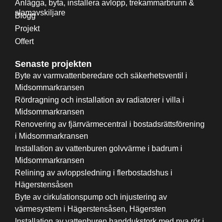
Anlägga, byta, installera avlopp, trekammarbrunn &
slamavskiljare
Blogg
Projekt
Offert
Senaste projekten
Byte av varmvattenberedare och säkerhetsventil i
Midsommarkransen
Rördragning och installation av radiatorer i villa i
Midsommarkransen
Renovering av fjärrvärmecentral i bostadsrättsförening
i Midsommarkransen
Installation av vattenburen golvvärme i badrum i
Midsommarkransen
Relining av avloppsledning i flerbostadshus i
Hägerstensåsen
Byte av cirkulationspump och injustering av
värmesystem i Hägerstensåsen, Hägersten
Installation av vattenburen handdukstork med nya rör i