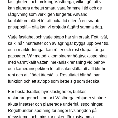
fastigheter i och omkring Västberga, vilket gör att vi
kan planera arbetet smart, vara framme i tid och ge
rådgivning som verkligen fungerar. Använd
kontaktformuläret för att boka tid eller få en snabb
prisuppgift – ofta kan vi erbjuda åtgärd samma dag.
Varje fastighet och varje stopp har sin orsak. Fett, tvål,
kalk, hår, matrester och avlagringar byggs upp över tid,
och i markledningar kan rötter och rost skapa trånga
passager. Vår metodik kombinerar högtrycksspolning
med varmt/kallt vatten, mekanisk rensning vid behov
och kamera­inspektion för att säkerställa att allt blir helt
rent och att flödet återställs. Resultatet blir hållbar
funktion och ett avlopp som beter sig som det ska.
För bostadsrätter, hyresfastigheter, butiker,
restauranger och kontor i Västberga erbjuder vi både
akuta insatser och planerade underhållsspolningar.
Regelbunden spolning förlänger livslängden på
rörsystemet och minskar risken för kostsamma