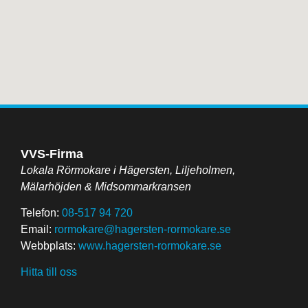
VVS-Firma
Lokala Rörmokare i Hägersten, Liljeholmen,
Mälarhöjden & Midsommarkransen
Telefon:
08-517 94 720
Email:
rormokare@hagersten-rormokare.se
Webbplats:
www.hagersten-rormokare.se
Hitta till oss