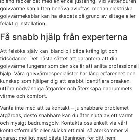
ibland räcker det med en enkel justering. Vid vattenburen
golvvärme kan luften behöva avluftas, medan elektriska
golvvärmekablar kan ha skadats på grund av slitage eller
felaktig installation.
Få snabb hjälp från experterna
Att felsöka själv kan ibland bli både krångligt och
tidsödande. Det bästa sättet att garantera att din
golvvärme fungerar som den ska är att anlita professionell
hjälp. Våra golvvärmespecialister har lång erfarenhet och
kunskap som hjälper dig att snabbt identifiera orsaken,
utföra nödvändiga åtgärder och återskapa badrummets
värme och komfort.
Vänta inte med att ta kontakt – ju snabbare problemet
åtgärdas, desto snabbare kan du åter njuta av ett varmt
och mysigt badrumsgolv. Kontakta oss enkelt via vårt
kontaktformulär eller skicka ett mail så återkommer vi
snarast möjligt med bästa lösningen för ditt hem!