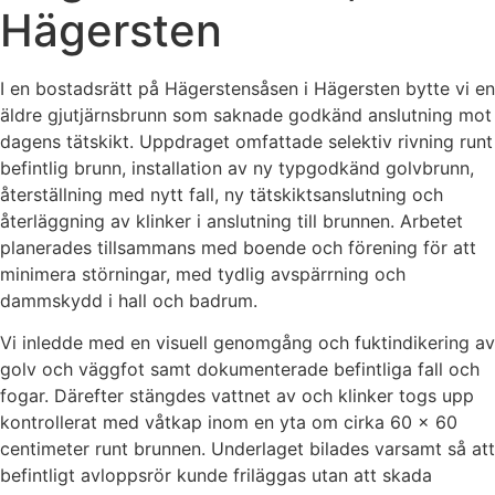
Hägersten
I en bostadsrätt på Hägerstensåsen i Hägersten bytte vi en
äldre gjutjärnsbrunn som saknade godkänd anslutning mot
dagens tätskikt. Uppdraget omfattade selektiv rivning runt
befintlig brunn, installation av ny typgodkänd golvbrunn,
återställning med nytt fall, ny tätskiktsanslutning och
återläggning av klinker i anslutning till brunnen. Arbetet
planerades tillsammans med boende och förening för att
minimera störningar, med tydlig avspärrning och
dammskydd i hall och badrum.
Vi inledde med en visuell genomgång och fuktindikering av
golv och väggfot samt dokumenterade befintliga fall och
fogar. Därefter stängdes vattnet av och klinker togs upp
kontrollerat med våtkap inom en yta om cirka 60 x 60
centimeter runt brunnen. Underlaget bilades varsamt så att
befintligt avloppsrör kunde friläggas utan att skada