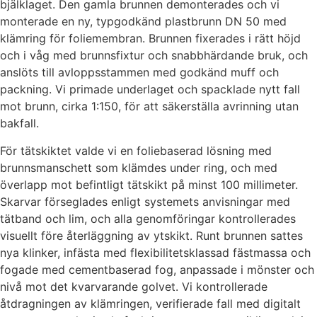
bjälklaget. Den gamla brunnen demonterades och vi
monterade en ny, typgodkänd plastbrunn DN 50 med
klämring för foliemembran. Brunnen fixerades i rätt höjd
och i våg med brunnsfixtur och snabbhärdande bruk, och
anslöts till avloppsstammen med godkänd muff och
packning. Vi primade underlaget och spacklade nytt fall
mot brunn, cirka 1:150, för att säkerställa avrinning utan
bakfall.
För tätskiktet valde vi en foliebaserad lösning med
brunnsmanschett som klämdes under ring, och med
överlapp mot befintligt tätskikt på minst 100 millimeter.
Skarvar förseglades enligt systemets anvisningar med
tätband och lim, och alla genomföringar kontrollerades
visuellt före återläggning av ytskikt. Runt brunnen sattes
nya klinker, infästa med flexibilitetsklassad fästmassa och
fogade med cementbaserad fog, anpassade i mönster och
nivå mot det kvarvarande golvet. Vi kontrollerade
åtdragningen av klämringen, verifierade fall med digitalt